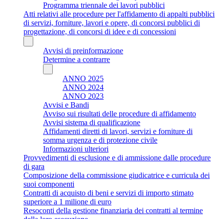
Programma triennale dei lavori pubblici
Atti relativi alle procedure per l'affidamento di appalti pubblici
di servizi, forniture, lavori e opere, di concorsi pubblici di
progettazione, di concorsi di idee e di concessioni
Avvisi di preinformazione
Determine a contrarre
ANNO 2025
ANNO 2024
ANNO 2023
Avvisi e Bandi
Avviso sui risultati delle procedure di affidamento
Avvisi sistema di qualificazione
Affidamenti diretti di lavori, servizi e forniture di
somma urgenza e di protezione civile
Informazioni ulteriori
Provvedimenti di esclusione e di ammissione dalle procedure
di gara
Composizione della commissione giudicatrice e curricula dei
suoi componenti
Contratti di acquisto di beni e servizi di importo stimato
superiore a 1 milione di euro
Resoconti della gestione finanziaria dei contratti al termine