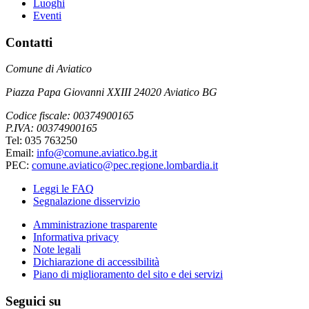
Luoghi
Eventi
Contatti
Comune di Aviatico
Piazza Papa Giovanni XXIII 24020 Aviatico BG
Codice fiscale: 00374900165
P.IVA: 00374900165
Tel: 035 763250
Email:
info@comune.aviatico.bg.it
PEC:
comune.aviatico@pec.regione.lombardia.it
Leggi le FAQ
Segnalazione disservizio
Amministrazione trasparente
Informativa privacy
Note legali
Dichiarazione di accessibilità
Piano di miglioramento del sito e dei servizi
Seguici su