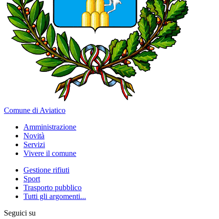
Comune di Aviatico
Amministrazione
Novità
Servizi
Vivere il comune
Gestione rifiuti
Sport
Trasporto pubblico
Tutti gli argomenti...
Seguici su