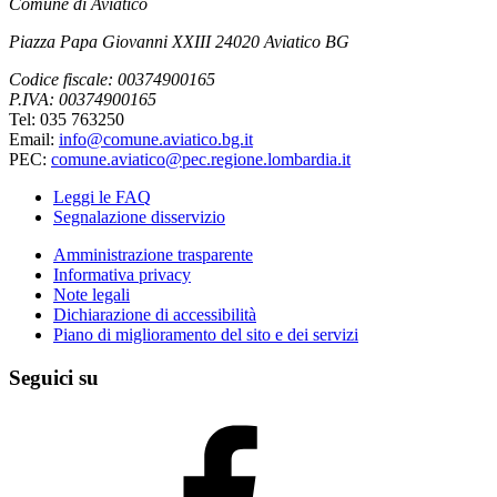
Comune di Aviatico
Piazza Papa Giovanni XXIII 24020 Aviatico BG
Codice fiscale: 00374900165
P.IVA: 00374900165
Tel: 035 763250
Email:
info@comune.aviatico.bg.it
PEC:
comune.aviatico@pec.regione.lombardia.it
Leggi le FAQ
Segnalazione disservizio
Amministrazione trasparente
Informativa privacy
Note legali
Dichiarazione di accessibilità
Piano di miglioramento del sito e dei servizi
Seguici su