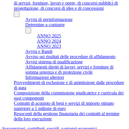
di servizi, forniture, lavori e opere, di concorsi pubblici di
progettazione, di concorsi di idee e di concessioni
Avvisi di preinformazione
Determine a contrarre
ANNO 2025
ANNO 2024
ANNO 2023
Avvisi e Bandi
Avviso sui risultati delle procedure di affidamento
Avvisi sistema di qualificazione
Affidamenti diretti di lavori, servizi e forniture di
somma urgenza e di protezione civile
Informazioni ulteriori
Provvedimenti di esclusione e di ammissione dalle procedure
di gara
Composizione della commissione giudicatrice e curricula dei
suoi componenti
Contratti di acquisto di beni e servizi di importo stimato
superiore a 1 milione di euro
Resoconti della gestione finanziaria dei contratti al termine
della loro esecuzione
Sovvenzioni, contributi, sussidi, vantaggi economici