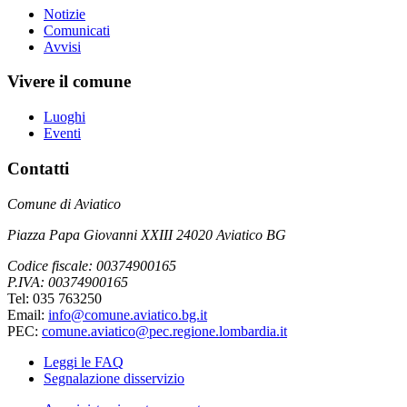
Notizie
Comunicati
Avvisi
Vivere il comune
Luoghi
Eventi
Contatti
Comune di Aviatico
Piazza Papa Giovanni XXIII 24020 Aviatico BG
Codice fiscale: 00374900165
P.IVA: 00374900165
Tel: 035 763250
Email:
info@comune.aviatico.bg.it
PEC:
comune.aviatico@pec.regione.lombardia.it
Leggi le FAQ
Segnalazione disservizio