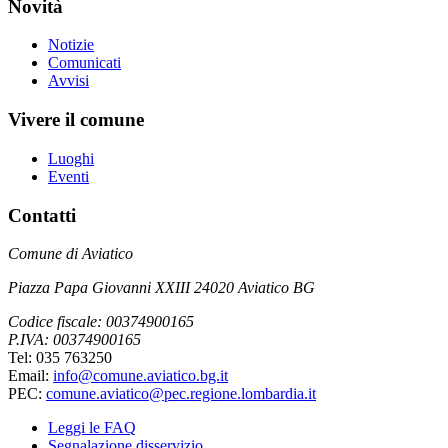
Novità
Notizie
Comunicati
Avvisi
Vivere il comune
Luoghi
Eventi
Contatti
Comune di Aviatico
Piazza Papa Giovanni XXIII 24020 Aviatico BG
Codice fiscale: 00374900165
P.IVA: 00374900165
Tel: 035 763250
Email:
info@comune.aviatico.bg.it
PEC:
comune.aviatico@pec.regione.lombardia.it
Leggi le FAQ
Segnalazione disservizio