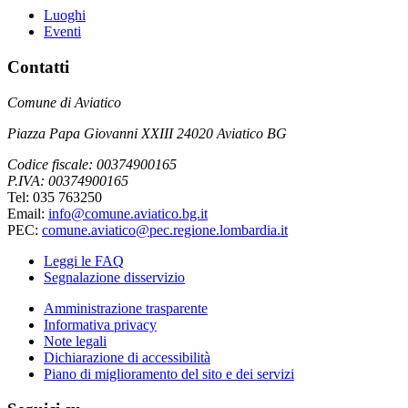
Luoghi
Eventi
Contatti
Comune di Aviatico
Piazza Papa Giovanni XXIII 24020 Aviatico BG
Codice fiscale: 00374900165
P.IVA: 00374900165
Tel: 035 763250
Email:
info@comune.aviatico.bg.it
PEC:
comune.aviatico@pec.regione.lombardia.it
Leggi le FAQ
Segnalazione disservizio
Amministrazione trasparente
Informativa privacy
Note legali
Dichiarazione di accessibilità
Piano di miglioramento del sito e dei servizi