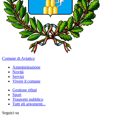
Comune di Aviatico
Amministrazione
Novità
Servizi
Vivere il comune
Gestione rifiuti
Sport
Trasporto pubblico
Tutti gli argomenti...
Seguici su