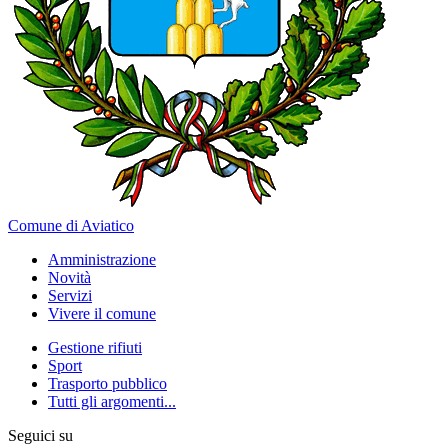
Comune di Aviatico
Amministrazione
Novità
Servizi
Vivere il comune
Gestione rifiuti
Sport
Trasporto pubblico
Tutti gli argomenti...
Seguici su