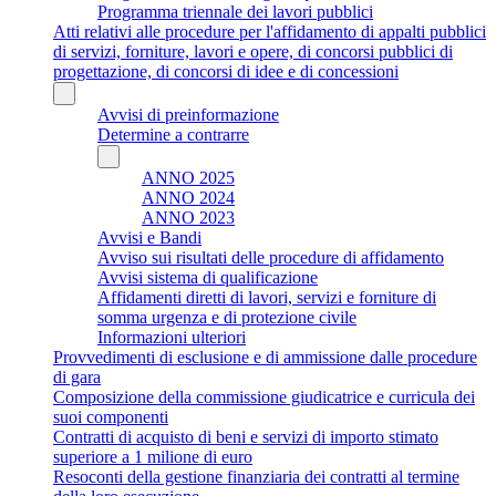
Programma triennale dei lavori pubblici
Atti relativi alle procedure per l'affidamento di appalti pubblici
di servizi, forniture, lavori e opere, di concorsi pubblici di
progettazione, di concorsi di idee e di concessioni
Avvisi di preinformazione
Determine a contrarre
ANNO 2025
ANNO 2024
ANNO 2023
Avvisi e Bandi
Avviso sui risultati delle procedure di affidamento
Avvisi sistema di qualificazione
Affidamenti diretti di lavori, servizi e forniture di
somma urgenza e di protezione civile
Informazioni ulteriori
Provvedimenti di esclusione e di ammissione dalle procedure
di gara
Composizione della commissione giudicatrice e curricula dei
suoi componenti
Contratti di acquisto di beni e servizi di importo stimato
superiore a 1 milione di euro
Resoconti della gestione finanziaria dei contratti al termine