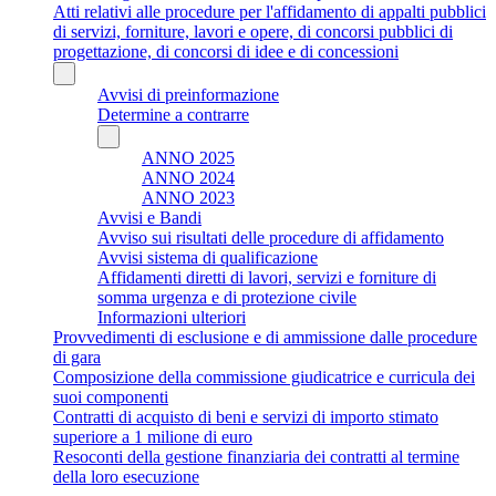
Atti relativi alle procedure per l'affidamento di appalti pubblici
di servizi, forniture, lavori e opere, di concorsi pubblici di
progettazione, di concorsi di idee e di concessioni
Avvisi di preinformazione
Determine a contrarre
ANNO 2025
ANNO 2024
ANNO 2023
Avvisi e Bandi
Avviso sui risultati delle procedure di affidamento
Avvisi sistema di qualificazione
Affidamenti diretti di lavori, servizi e forniture di
somma urgenza e di protezione civile
Informazioni ulteriori
Provvedimenti di esclusione e di ammissione dalle procedure
di gara
Composizione della commissione giudicatrice e curricula dei
suoi componenti
Contratti di acquisto di beni e servizi di importo stimato
superiore a 1 milione di euro
Resoconti della gestione finanziaria dei contratti al termine
della loro esecuzione