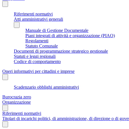
Riferimenti normativi
Atti amministrativi generali
Manuale di Gestione Documentale
Piani integrati di attività e organizzazione (PIAO)
Regolamenti
Statuto Comunale
Documenti di programmazione strategico gestionale
Statuti e leggi regionali
Codice di comportamento
Oneri informativi per cittadini e imprese
Scadenzario obblighi amministrativi
Burocrazia zero
Organizzazione
Riferimenti normativi
Titolari di incarichi politici, di amministrazione, di direzione o di gov