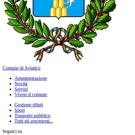
Comune di Aviatico
Amministrazione
Novità
Servizi
Vivere il comune
Gestione rifiuti
Sport
Trasporto pubblico
Tutti gli argomenti...
Seguici su