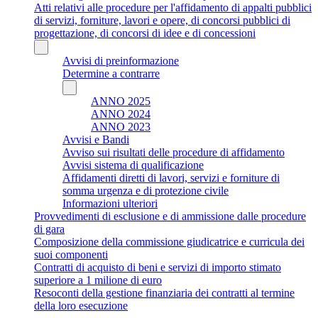
Atti relativi alle procedure per l'affidamento di appalti pubblici
di servizi, forniture, lavori e opere, di concorsi pubblici di
progettazione, di concorsi di idee e di concessioni
Avvisi di preinformazione
Determine a contrarre
ANNO 2025
ANNO 2024
ANNO 2023
Avvisi e Bandi
Avviso sui risultati delle procedure di affidamento
Avvisi sistema di qualificazione
Affidamenti diretti di lavori, servizi e forniture di
somma urgenza e di protezione civile
Informazioni ulteriori
Provvedimenti di esclusione e di ammissione dalle procedure
di gara
Composizione della commissione giudicatrice e curricula dei
suoi componenti
Contratti di acquisto di beni e servizi di importo stimato
superiore a 1 milione di euro
Resoconti della gestione finanziaria dei contratti al termine
della loro esecuzione