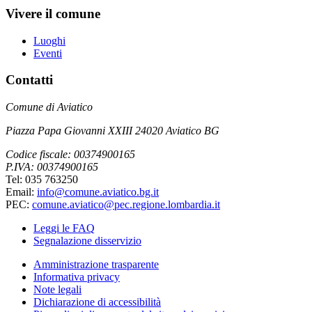
Vivere il comune
Luoghi
Eventi
Contatti
Comune di Aviatico
Piazza Papa Giovanni XXIII 24020 Aviatico BG
Codice fiscale: 00374900165
P.IVA: 00374900165
Tel: 035 763250
Email:
info@comune.aviatico.bg.it
PEC:
comune.aviatico@pec.regione.lombardia.it
Leggi le FAQ
Segnalazione disservizio
Amministrazione trasparente
Informativa privacy
Note legali
Dichiarazione di accessibilità