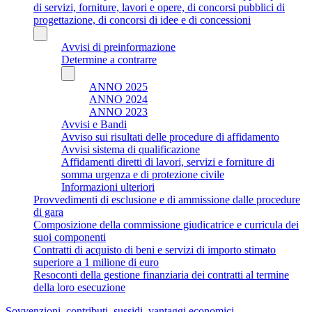
di servizi, forniture, lavori e opere, di concorsi pubblici di
progettazione, di concorsi di idee e di concessioni
Avvisi di preinformazione
Determine a contrarre
ANNO 2025
ANNO 2024
ANNO 2023
Avvisi e Bandi
Avviso sui risultati delle procedure di affidamento
Avvisi sistema di qualificazione
Affidamenti diretti di lavori, servizi e forniture di
somma urgenza e di protezione civile
Informazioni ulteriori
Provvedimenti di esclusione e di ammissione dalle procedure
di gara
Composizione della commissione giudicatrice e curricula dei
suoi componenti
Contratti di acquisto di beni e servizi di importo stimato
superiore a 1 milione di euro
Resoconti della gestione finanziaria dei contratti al termine
della loro esecuzione
Sovvenzioni, contributi, sussidi, vantaggi economici