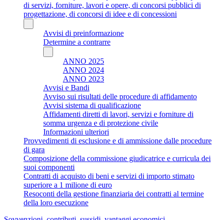
di servizi, forniture, lavori e opere, di concorsi pubblici di
progettazione, di concorsi di idee e di concessioni
Avvisi di preinformazione
Determine a contrarre
ANNO 2025
ANNO 2024
ANNO 2023
Avvisi e Bandi
Avviso sui risultati delle procedure di affidamento
Avvisi sistema di qualificazione
Affidamenti diretti di lavori, servizi e forniture di
somma urgenza e di protezione civile
Informazioni ulteriori
Provvedimenti di esclusione e di ammissione dalle procedure
di gara
Composizione della commissione giudicatrice e curricula dei
suoi componenti
Contratti di acquisto di beni e servizi di importo stimato
superiore a 1 milione di euro
Resoconti della gestione finanziaria dei contratti al termine
della loro esecuzione
Sovvenzioni, contributi, sussidi, vantaggi economici