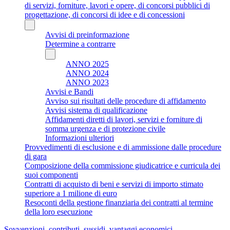
di servizi, forniture, lavori e opere, di concorsi pubblici di
progettazione, di concorsi di idee e di concessioni
Avvisi di preinformazione
Determine a contrarre
ANNO 2025
ANNO 2024
ANNO 2023
Avvisi e Bandi
Avviso sui risultati delle procedure di affidamento
Avvisi sistema di qualificazione
Affidamenti diretti di lavori, servizi e forniture di
somma urgenza e di protezione civile
Informazioni ulteriori
Provvedimenti di esclusione e di ammissione dalle procedure
di gara
Composizione della commissione giudicatrice e curricula dei
suoi componenti
Contratti di acquisto di beni e servizi di importo stimato
superiore a 1 milione di euro
Resoconti della gestione finanziaria dei contratti al termine
della loro esecuzione
Sovvenzioni, contributi, sussidi, vantaggi economici