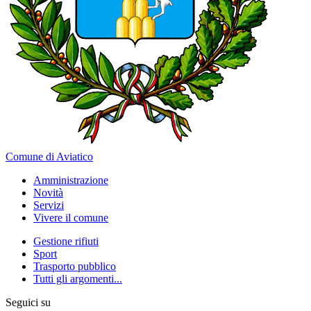
Comune di Aviatico
Amministrazione
Novità
Servizi
Vivere il comune
Gestione rifiuti
Sport
Trasporto pubblico
Tutti gli argomenti...
Seguici su