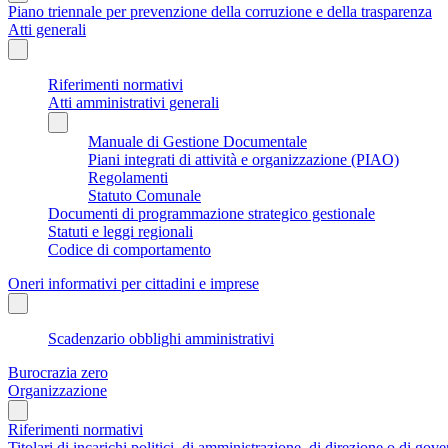
Piano triennale per prevenzione della corruzione e della trasparenza
Atti generali
Riferimenti normativi
Atti amministrativi generali
Manuale di Gestione Documentale
Piani integrati di attività e organizzazione (PIAO)
Regolamenti
Statuto Comunale
Documenti di programmazione strategico gestionale
Statuti e leggi regionali
Codice di comportamento
Oneri informativi per cittadini e imprese
Scadenzario obblighi amministrativi
Burocrazia zero
Organizzazione
Riferimenti normativi
Titolari di incarichi politici, di amministrazione, di direzione o di gov