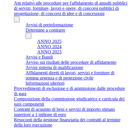
Atti relativi alle procedure per l'affidamento di appalti pubblici
di servizi, forniture, lavori e opere, di concorsi pubblici di
progettazione, di concorsi di idee e di concessioni
Avvisi di preinformazione
Determine a contrarre
ANNO 2025
ANNO 2024
ANNO 2023
Avvisi e Bandi
Avviso sui risultati delle procedure di affidamento
Avvisi sistema di qualificazione
Affidamenti diretti di lavori, servizi e forniture di
somma urgenza e di protezione civile
Informazioni ulteriori
Provvedimenti di esclusione e di ammissione dalle procedure
di gara
Composizione della commissione giudicatrice e curricula dei
suoi componenti
Contratti di acquisto di beni e servizi di importo stimato
superiore a 1 milione di euro
Resoconti della gestione finanziaria dei contratti al termine
della loro esecuzione