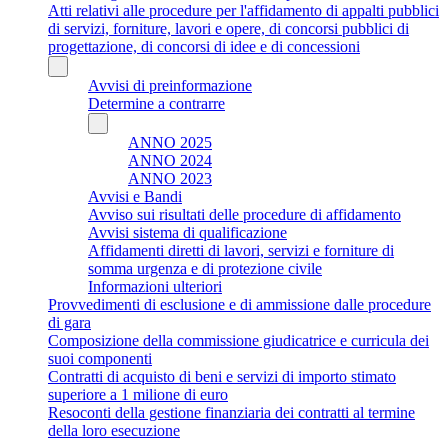
Atti relativi alle procedure per l'affidamento di appalti pubblici
di servizi, forniture, lavori e opere, di concorsi pubblici di
progettazione, di concorsi di idee e di concessioni
Avvisi di preinformazione
Determine a contrarre
ANNO 2025
ANNO 2024
ANNO 2023
Avvisi e Bandi
Avviso sui risultati delle procedure di affidamento
Avvisi sistema di qualificazione
Affidamenti diretti di lavori, servizi e forniture di
somma urgenza e di protezione civile
Informazioni ulteriori
Provvedimenti di esclusione e di ammissione dalle procedure
di gara
Composizione della commissione giudicatrice e curricula dei
suoi componenti
Contratti di acquisto di beni e servizi di importo stimato
superiore a 1 milione di euro
Resoconti della gestione finanziaria dei contratti al termine
della loro esecuzione