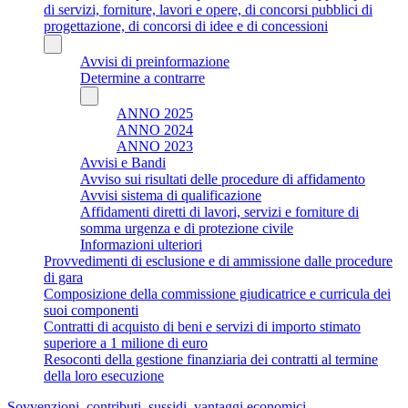
di servizi, forniture, lavori e opere, di concorsi pubblici di
progettazione, di concorsi di idee e di concessioni
Avvisi di preinformazione
Determine a contrarre
ANNO 2025
ANNO 2024
ANNO 2023
Avvisi e Bandi
Avviso sui risultati delle procedure di affidamento
Avvisi sistema di qualificazione
Affidamenti diretti di lavori, servizi e forniture di
somma urgenza e di protezione civile
Informazioni ulteriori
Provvedimenti di esclusione e di ammissione dalle procedure
di gara
Composizione della commissione giudicatrice e curricula dei
suoi componenti
Contratti di acquisto di beni e servizi di importo stimato
superiore a 1 milione di euro
Resoconti della gestione finanziaria dei contratti al termine
della loro esecuzione
Sovvenzioni, contributi, sussidi, vantaggi economici