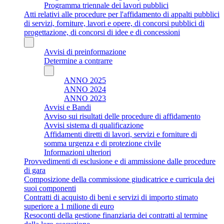
Programma triennale dei lavori pubblici
Atti relativi alle procedure per l'affidamento di appalti pubblici
di servizi, forniture, lavori e opere, di concorsi pubblici di
progettazione, di concorsi di idee e di concessioni
Avvisi di preinformazione
Determine a contrarre
ANNO 2025
ANNO 2024
ANNO 2023
Avvisi e Bandi
Avviso sui risultati delle procedure di affidamento
Avvisi sistema di qualificazione
Affidamenti diretti di lavori, servizi e forniture di
somma urgenza e di protezione civile
Informazioni ulteriori
Provvedimenti di esclusione e di ammissione dalle procedure
di gara
Composizione della commissione giudicatrice e curricula dei
suoi componenti
Contratti di acquisto di beni e servizi di importo stimato
superiore a 1 milione di euro
Resoconti della gestione finanziaria dei contratti al termine