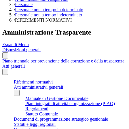
/
Personale
/
Personale non a tempo in determinato
/
Personale non a tempo indeterminato
/
RIFERIMENTI NORMATIVI
Amministrazione Trasparente
Espandi Menu
Disposizioni generali
Piano triennale per prevenzione della corruzione e della trasparenza
Atti generali
Riferimenti normativi
Atti amministrativi generali
Manuale di Gestione Documentale
Piani integrati di attività e organizzazione (PIAO)
Regolamenti
Statuto Comunale
Documenti di programmazione strategico gestionale
Statuti e leggi regionali