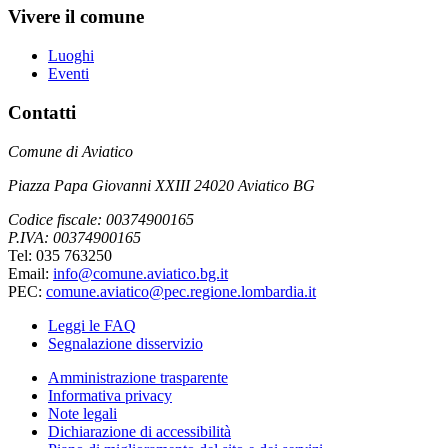
Vivere il comune
Luoghi
Eventi
Contatti
Comune di Aviatico
Piazza Papa Giovanni XXIII 24020 Aviatico BG
Codice fiscale: 00374900165
P.IVA: 00374900165
Tel: 035 763250
Email:
info@comune.aviatico.bg.it
PEC:
comune.aviatico@pec.regione.lombardia.it
Leggi le FAQ
Segnalazione disservizio
Amministrazione trasparente
Informativa privacy
Note legali
Dichiarazione di accessibilità