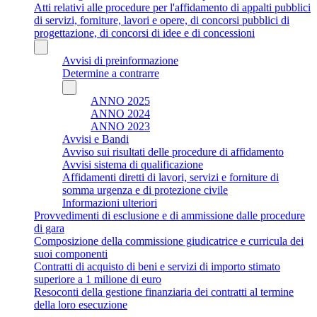
Atti relativi alle procedure per l'affidamento di appalti pubblici
di servizi, forniture, lavori e opere, di concorsi pubblici di
progettazione, di concorsi di idee e di concessioni
Avvisi di preinformazione
Determine a contrarre
ANNO 2025
ANNO 2024
ANNO 2023
Avvisi e Bandi
Avviso sui risultati delle procedure di affidamento
Avvisi sistema di qualificazione
Affidamenti diretti di lavori, servizi e forniture di
somma urgenza e di protezione civile
Informazioni ulteriori
Provvedimenti di esclusione e di ammissione dalle procedure
di gara
Composizione della commissione giudicatrice e curricula dei
suoi componenti
Contratti di acquisto di beni e servizi di importo stimato
superiore a 1 milione di euro
Resoconti della gestione finanziaria dei contratti al termine
della loro esecuzione