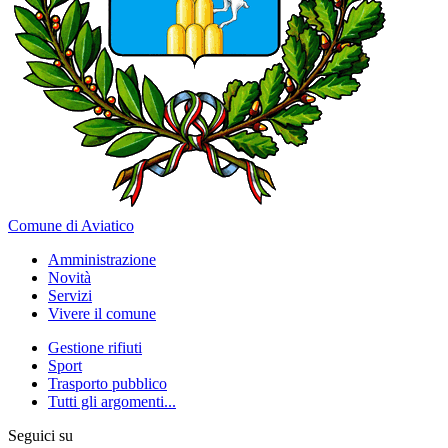
Comune di Aviatico
Amministrazione
Novità
Servizi
Vivere il comune
Gestione rifiuti
Sport
Trasporto pubblico
Tutti gli argomenti...
Seguici su