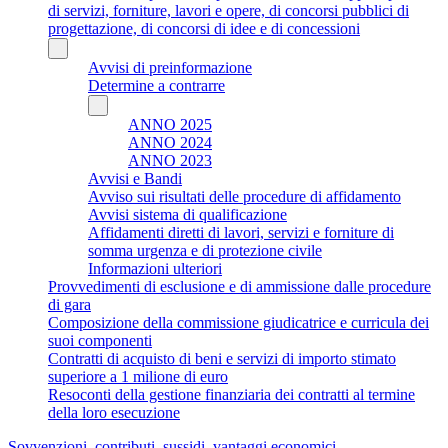
di servizi, forniture, lavori e opere, di concorsi pubblici di
progettazione, di concorsi di idee e di concessioni
Avvisi di preinformazione
Determine a contrarre
ANNO 2025
ANNO 2024
ANNO 2023
Avvisi e Bandi
Avviso sui risultati delle procedure di affidamento
Avvisi sistema di qualificazione
Affidamenti diretti di lavori, servizi e forniture di
somma urgenza e di protezione civile
Informazioni ulteriori
Provvedimenti di esclusione e di ammissione dalle procedure
di gara
Composizione della commissione giudicatrice e curricula dei
suoi componenti
Contratti di acquisto di beni e servizi di importo stimato
superiore a 1 milione di euro
Resoconti della gestione finanziaria dei contratti al termine
della loro esecuzione
Sovvenzioni, contributi, sussidi, vantaggi economici