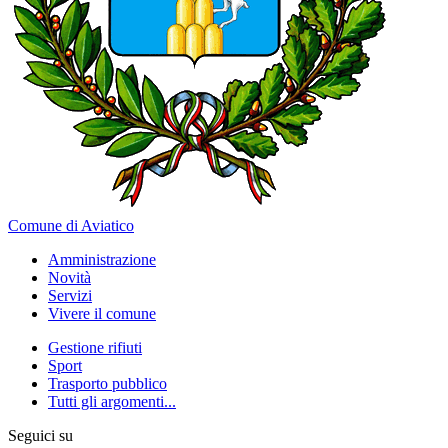
Comune di Aviatico
Amministrazione
Novità
Servizi
Vivere il comune
Gestione rifiuti
Sport
Trasporto pubblico
Tutti gli argomenti...
Seguici su