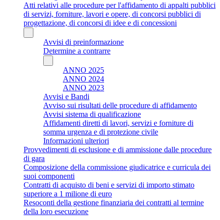
Atti relativi alle procedure per l'affidamento di appalti pubblici
di servizi, forniture, lavori e opere, di concorsi pubblici di
progettazione, di concorsi di idee e di concessioni
Avvisi di preinformazione
Determine a contrarre
ANNO 2025
ANNO 2024
ANNO 2023
Avvisi e Bandi
Avviso sui risultati delle procedure di affidamento
Avvisi sistema di qualificazione
Affidamenti diretti di lavori, servizi e forniture di
somma urgenza e di protezione civile
Informazioni ulteriori
Provvedimenti di esclusione e di ammissione dalle procedure
di gara
Composizione della commissione giudicatrice e curricula dei
suoi componenti
Contratti di acquisto di beni e servizi di importo stimato
superiore a 1 milione di euro
Resoconti della gestione finanziaria dei contratti al termine
della loro esecuzione