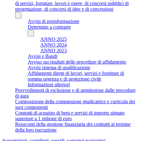
di servizi, forniture, lavori e opere, di concorsi pubblici di
progettazione, di concorsi di idee e di concessioni
Avvisi di preinformazione
Determine a contrarre
ANNO 2025
ANNO 2024
ANNO 2023
Avvisi e Bandi
Avviso sui risultati delle procedure di affidamento
Avvisi sistema di qualificazione
Affidamenti diretti di lavori, servizi e forniture di
somma urgenza e di protezione civile
Informazioni ulteriori
Provvedimenti di esclusione e di ammissione dalle procedure
di gara
Composizione della commissione giudicatrice e curricula dei
suoi componenti
Contratti di acquisto di beni e servizi di importo stimato
superiore a 1 milione di euro
Resoconti della gestione finanziaria dei contratti al termine
della loro esecuzione
Sovvenzioni, contributi, sussidi, vantaggi economici