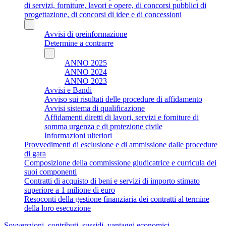
di servizi, forniture, lavori e opere, di concorsi pubblici di
progettazione, di concorsi di idee e di concessioni
Avvisi di preinformazione
Determine a contrarre
ANNO 2025
ANNO 2024
ANNO 2023
Avvisi e Bandi
Avviso sui risultati delle procedure di affidamento
Avvisi sistema di qualificazione
Affidamenti diretti di lavori, servizi e forniture di
somma urgenza e di protezione civile
Informazioni ulteriori
Provvedimenti di esclusione e di ammissione dalle procedure
di gara
Composizione della commissione giudicatrice e curricula dei
suoi componenti
Contratti di acquisto di beni e servizi di importo stimato
superiore a 1 milione di euro
Resoconti della gestione finanziaria dei contratti al termine
della loro esecuzione
Sovvenzioni, contributi, sussidi, vantaggi economici