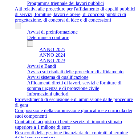
Programma triennale dei lavori pubblici
Atti relativi alle procedure per l'affidamento di appalti pubblici
di servizi, forniture, lavori e opere, di concorsi pubblici di
progettazione, di concorsi di idee e di concessioni
Avvisi di preinformazione
Determine a contrarre
ANNO 2025
ANNO 2024
ANNO 2023
Avvisi e Bandi
Avviso sui risultati delle procedure di affidamento
Avvisi sistema di qualificazione
Affidamenti diretti di lavori, servizi e forniture di
somma urgenza e di protezione civile
Informazioni ulteriori
Provvedimenti di esclusione e di ammissione dalle procedure
di gara
Composizione della commissione giudicatrice e curricula dei
suoi componenti
Contratti di acquisto di beni e servizi di importo stimato
superiore a 1 milione di euro
Resoconti della gestione finanziaria dei contratti al termine