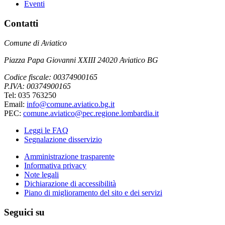
Eventi
Contatti
Comune di Aviatico
Piazza Papa Giovanni XXIII 24020 Aviatico BG
Codice fiscale: 00374900165
P.IVA: 00374900165
Tel: 035 763250
Email:
info@comune.aviatico.bg.it
PEC:
comune.aviatico@pec.regione.lombardia.it
Leggi le FAQ
Segnalazione disservizio
Amministrazione trasparente
Informativa privacy
Note legali
Dichiarazione di accessibilità
Piano di miglioramento del sito e dei servizi
Seguici su