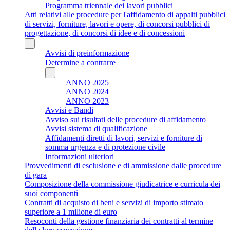
Programma triennale dei lavori pubblici
Atti relativi alle procedure per l'affidamento di appalti pubblici
di servizi, forniture, lavori e opere, di concorsi pubblici di
progettazione, di concorsi di idee e di concessioni
Avvisi di preinformazione
Determine a contrarre
ANNO 2025
ANNO 2024
ANNO 2023
Avvisi e Bandi
Avviso sui risultati delle procedure di affidamento
Avvisi sistema di qualificazione
Affidamenti diretti di lavori, servizi e forniture di
somma urgenza e di protezione civile
Informazioni ulteriori
Provvedimenti di esclusione e di ammissione dalle procedure
di gara
Composizione della commissione giudicatrice e curricula dei
suoi componenti
Contratti di acquisto di beni e servizi di importo stimato
superiore a 1 milione di euro
Resoconti della gestione finanziaria dei contratti al termine