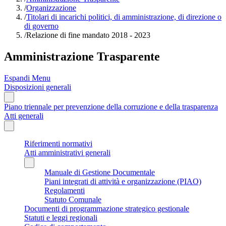
/
Organizzazione
/
Titolari di incarichi politici, di amministrazione, di direzione o
di governo
/
Relazione di fine mandato 2018 - 2023
Amministrazione Trasparente
Espandi Menu
Disposizioni generali
Piano triennale per prevenzione della corruzione e della trasparenza
Atti generali
Riferimenti normativi
Atti amministrativi generali
Manuale di Gestione Documentale
Piani integrati di attività e organizzazione (PIAO)
Regolamenti
Statuto Comunale
Documenti di programmazione strategico gestionale
Statuti e leggi regionali