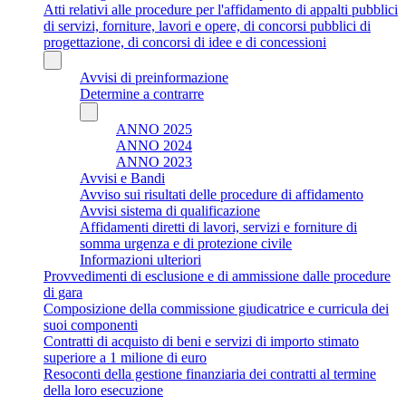
Atti relativi alle procedure per l'affidamento di appalti pubblici
di servizi, forniture, lavori e opere, di concorsi pubblici di
progettazione, di concorsi di idee e di concessioni
Avvisi di preinformazione
Determine a contrarre
ANNO 2025
ANNO 2024
ANNO 2023
Avvisi e Bandi
Avviso sui risultati delle procedure di affidamento
Avvisi sistema di qualificazione
Affidamenti diretti di lavori, servizi e forniture di
somma urgenza e di protezione civile
Informazioni ulteriori
Provvedimenti di esclusione e di ammissione dalle procedure
di gara
Composizione della commissione giudicatrice e curricula dei
suoi componenti
Contratti di acquisto di beni e servizi di importo stimato
superiore a 1 milione di euro
Resoconti della gestione finanziaria dei contratti al termine
della loro esecuzione