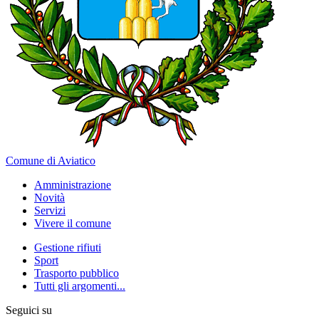
Comune di Aviatico
Amministrazione
Novità
Servizi
Vivere il comune
Gestione rifiuti
Sport
Trasporto pubblico
Tutti gli argomenti...
Seguici su