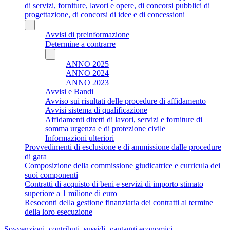
di servizi, forniture, lavori e opere, di concorsi pubblici di
progettazione, di concorsi di idee e di concessioni
Avvisi di preinformazione
Determine a contrarre
ANNO 2025
ANNO 2024
ANNO 2023
Avvisi e Bandi
Avviso sui risultati delle procedure di affidamento
Avvisi sistema di qualificazione
Affidamenti diretti di lavori, servizi e forniture di
somma urgenza e di protezione civile
Informazioni ulteriori
Provvedimenti di esclusione e di ammissione dalle procedure
di gara
Composizione della commissione giudicatrice e curricula dei
suoi componenti
Contratti di acquisto di beni e servizi di importo stimato
superiore a 1 milione di euro
Resoconti della gestione finanziaria dei contratti al termine
della loro esecuzione
Sovvenzioni, contributi, sussidi, vantaggi economici