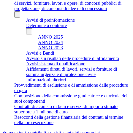
di servizi, forniture, lavori e opere, di concorsi pubblici di
progettazione, di concorsi di idee e di concessioni
Avvisi di preinformazione
Determine a contrarre
ANNO 2025
ANNO 2024
ANNO 2023
Avvisi e Bandi
Avviso sui risultati delle procedure di affidamento
Avvisi sistema di qualificazione
Affidamenti diretti di lavori, servizi e forniture di
somma urgenza e di protezione civile
Informazioni ulteriori
Provvedimenti di esclusione e di ammissione dalle procedure
di gara
Composizione della commissione giudicatrice e curricula dei
suoi componenti
Contratti di acquisto di beni e servizi di importo stimato
superiore a 1 milione di euro
Resoconti della gestione finanziaria dei contratti al termine
della loro esecuzione
Sovvenzioni, contributi, sussidi, vantaggi economici