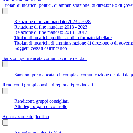
Titolari di incarichi politici, di amministrazione, di direzione o di gov
Relazione di inizio mandato 2023 - 2028
Relazione di fine mandato 2018 - 2023
Relazione di fine mandato 2013 - 2017
Titolari di incarichi politici - dati in formato tabellare
Titolari di incarichi di amministrazione di direzione o di govern
Soggetti cessati dall'incarico
Sanzioni per mancata comunicazione dei dati
Sanzioni per mancata o incompleta comunicazione dei dati da parte
Rendiconti gruppi consiliari regionali/provinciali
Rendiconti gruppi consigliari
Atti degli organi di controllo
Articolazione degli uffici
Articolazione degli uffici