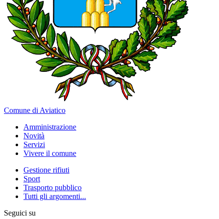
Comune di Aviatico
Amministrazione
Novità
Servizi
Vivere il comune
Gestione rifiuti
Sport
Trasporto pubblico
Tutti gli argomenti...
Seguici su