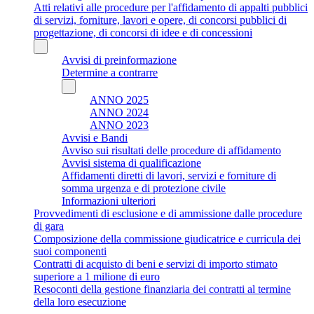
Atti relativi alle procedure per l'affidamento di appalti pubblici
di servizi, forniture, lavori e opere, di concorsi pubblici di
progettazione, di concorsi di idee e di concessioni
Avvisi di preinformazione
Determine a contrarre
ANNO 2025
ANNO 2024
ANNO 2023
Avvisi e Bandi
Avviso sui risultati delle procedure di affidamento
Avvisi sistema di qualificazione
Affidamenti diretti di lavori, servizi e forniture di
somma urgenza e di protezione civile
Informazioni ulteriori
Provvedimenti di esclusione e di ammissione dalle procedure
di gara
Composizione della commissione giudicatrice e curricula dei
suoi componenti
Contratti di acquisto di beni e servizi di importo stimato
superiore a 1 milione di euro
Resoconti della gestione finanziaria dei contratti al termine
della loro esecuzione