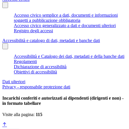
Accesso civico semplice a dati, documenti e informazioni
soggetti a pubblicazione obbligatoria
Accesso civico generalizzato a dati e documenti ulteriori
Registro degli accessi
Accessibilità e catalogo di dati, metadati e banche dati
Accessibilità e Catalogo dei dati, metadati e della banche dati
Regolamenti
Dichiarazione di accessibilità
Obiettivi di accessibilità
Dati ulteriori
Privacy - responsabile protezione dati
Incarichi conferiti e autorizzati ai dipendenti (dirigenti e non) -
in formato tabellare
Visite alla pagina:
115