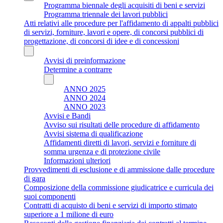
Programma biennale degli acquisiti di beni e servizi
Programma triennale dei lavori pubblici
Atti relativi alle procedure per l'affidamento di appalti pubblici
di servizi, forniture, lavori e opere, di concorsi pubblici di
progettazione, di concorsi di idee e di concessioni
Avvisi di preinformazione
Determine a contrarre
ANNO 2025
ANNO 2024
ANNO 2023
Avvisi e Bandi
Avviso sui risultati delle procedure di affidamento
Avvisi sistema di qualificazione
Affidamenti diretti di lavori, servizi e forniture di
somma urgenza e di protezione civile
Informazioni ulteriori
Provvedimenti di esclusione e di ammissione dalle procedure
di gara
Composizione della commissione giudicatrice e curricula dei
suoi componenti
Contratti di acquisto di beni e servizi di importo stimato
superiore a 1 milione di euro