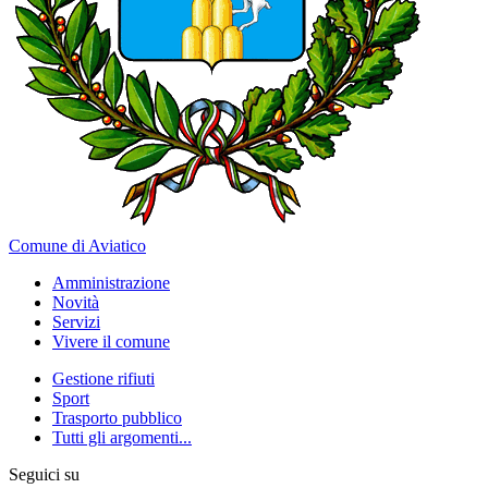
Comune di Aviatico
Amministrazione
Novità
Servizi
Vivere il comune
Gestione rifiuti
Sport
Trasporto pubblico
Tutti gli argomenti...
Seguici su