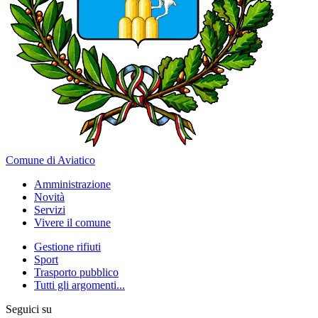
Comune di Aviatico
Amministrazione
Novità
Servizi
Vivere il comune
Gestione rifiuti
Sport
Trasporto pubblico
Tutti gli argomenti...
Seguici su