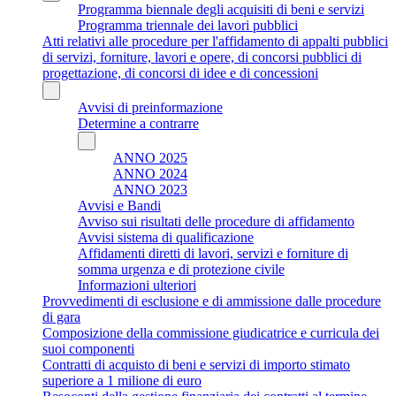
Programma biennale degli acquisiti di beni e servizi
Programma triennale dei lavori pubblici
Atti relativi alle procedure per l'affidamento di appalti pubblici
di servizi, forniture, lavori e opere, di concorsi pubblici di
progettazione, di concorsi di idee e di concessioni
Avvisi di preinformazione
Determine a contrarre
ANNO 2025
ANNO 2024
ANNO 2023
Avvisi e Bandi
Avviso sui risultati delle procedure di affidamento
Avvisi sistema di qualificazione
Affidamenti diretti di lavori, servizi e forniture di
somma urgenza e di protezione civile
Informazioni ulteriori
Provvedimenti di esclusione e di ammissione dalle procedure
di gara
Composizione della commissione giudicatrice e curricula dei
suoi componenti
Contratti di acquisto di beni e servizi di importo stimato
superiore a 1 milione di euro