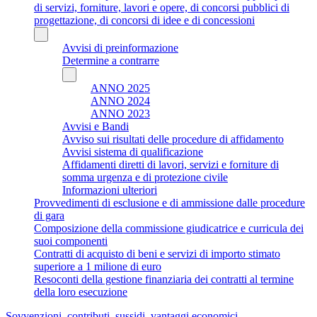
di servizi, forniture, lavori e opere, di concorsi pubblici di
progettazione, di concorsi di idee e di concessioni
Avvisi di preinformazione
Determine a contrarre
ANNO 2025
ANNO 2024
ANNO 2023
Avvisi e Bandi
Avviso sui risultati delle procedure di affidamento
Avvisi sistema di qualificazione
Affidamenti diretti di lavori, servizi e forniture di
somma urgenza e di protezione civile
Informazioni ulteriori
Provvedimenti di esclusione e di ammissione dalle procedure
di gara
Composizione della commissione giudicatrice e curricula dei
suoi componenti
Contratti di acquisto di beni e servizi di importo stimato
superiore a 1 milione di euro
Resoconti della gestione finanziaria dei contratti al termine
della loro esecuzione
Sovvenzioni, contributi, sussidi, vantaggi economici