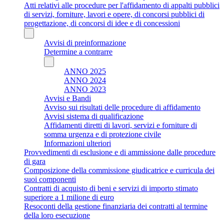
Atti relativi alle procedure per l'affidamento di appalti pubblici
di servizi, forniture, lavori e opere, di concorsi pubblici di
progettazione, di concorsi di idee e di concessioni
Avvisi di preinformazione
Determine a contrarre
ANNO 2025
ANNO 2024
ANNO 2023
Avvisi e Bandi
Avviso sui risultati delle procedure di affidamento
Avvisi sistema di qualificazione
Affidamenti diretti di lavori, servizi e forniture di
somma urgenza e di protezione civile
Informazioni ulteriori
Provvedimenti di esclusione e di ammissione dalle procedure
di gara
Composizione della commissione giudicatrice e curricula dei
suoi componenti
Contratti di acquisto di beni e servizi di importo stimato
superiore a 1 milione di euro
Resoconti della gestione finanziaria dei contratti al termine
della loro esecuzione