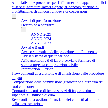
Atti relativi alle procedure per l'affidamento di appalti pubblici
di servizi, forniture, lavori e opere, di concorsi pubblici di
progettazione, di concorsi di idee e di concessioni
Avvisi di preinformazione
Determine a contrarre
ANNO 2025
ANNO 2024
ANNO 2023
Avvisi e Bandi
Avviso sui risultati delle procedure di affidamento
Avvisi sistema di qualificazione
Affidamenti diretti di lavori, servizi e forniture di
somma urgenza e di protezione civile
Informazioni ulteriori
Provvedimenti di esclusione e di ammissione dalle procedure
di gara
Composizione della commissione giudicatrice e curricula dei
suoi componenti
Contratti di acquisto di beni e servizi di importo stimato
superiore a 1 milione di euro
Resoconti della gestione finanziaria dei contratti al termine
della loro esecuzione