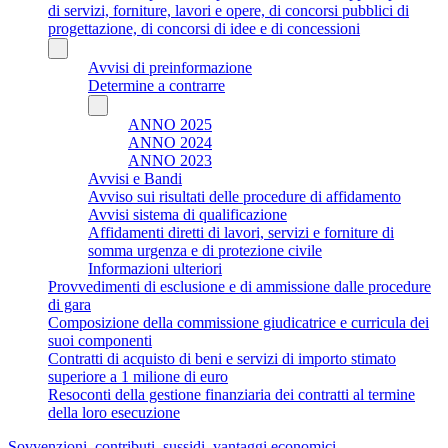
di servizi, forniture, lavori e opere, di concorsi pubblici di
progettazione, di concorsi di idee e di concessioni
Avvisi di preinformazione
Determine a contrarre
ANNO 2025
ANNO 2024
ANNO 2023
Avvisi e Bandi
Avviso sui risultati delle procedure di affidamento
Avvisi sistema di qualificazione
Affidamenti diretti di lavori, servizi e forniture di
somma urgenza e di protezione civile
Informazioni ulteriori
Provvedimenti di esclusione e di ammissione dalle procedure
di gara
Composizione della commissione giudicatrice e curricula dei
suoi componenti
Contratti di acquisto di beni e servizi di importo stimato
superiore a 1 milione di euro
Resoconti della gestione finanziaria dei contratti al termine
della loro esecuzione
Sovvenzioni, contributi, sussidi, vantaggi economici