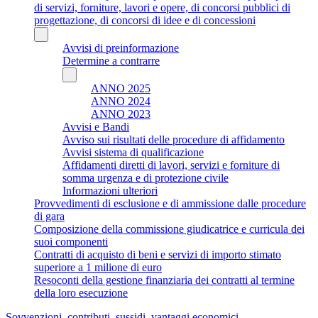
di servizi, forniture, lavori e opere, di concorsi pubblici di
progettazione, di concorsi di idee e di concessioni
Avvisi di preinformazione
Determine a contrarre
ANNO 2025
ANNO 2024
ANNO 2023
Avvisi e Bandi
Avviso sui risultati delle procedure di affidamento
Avvisi sistema di qualificazione
Affidamenti diretti di lavori, servizi e forniture di
somma urgenza e di protezione civile
Informazioni ulteriori
Provvedimenti di esclusione e di ammissione dalle procedure
di gara
Composizione della commissione giudicatrice e curricula dei
suoi componenti
Contratti di acquisto di beni e servizi di importo stimato
superiore a 1 milione di euro
Resoconti della gestione finanziaria dei contratti al termine
della loro esecuzione
Sovvenzioni, contributi, sussidi, vantaggi economici