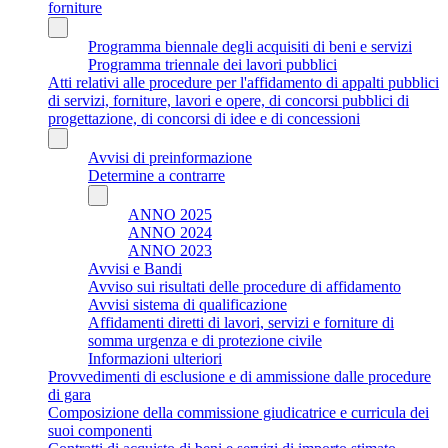
forniture
Programma biennale degli acquisiti di beni e servizi
Programma triennale dei lavori pubblici
Atti relativi alle procedure per l'affidamento di appalti pubblici
di servizi, forniture, lavori e opere, di concorsi pubblici di
progettazione, di concorsi di idee e di concessioni
Avvisi di preinformazione
Determine a contrarre
ANNO 2025
ANNO 2024
ANNO 2023
Avvisi e Bandi
Avviso sui risultati delle procedure di affidamento
Avvisi sistema di qualificazione
Affidamenti diretti di lavori, servizi e forniture di
somma urgenza e di protezione civile
Informazioni ulteriori
Provvedimenti di esclusione e di ammissione dalle procedure
di gara
Composizione della commissione giudicatrice e curricula dei
suoi componenti