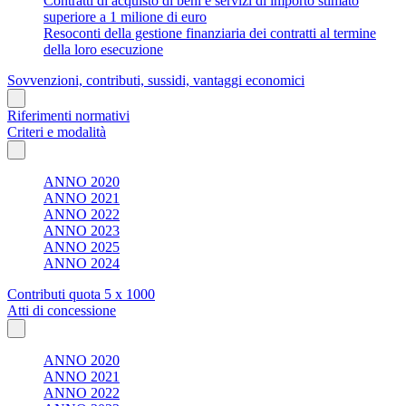
Contratti di acquisto di beni e servizi di importo stimato
superiore a 1 milione di euro
Resoconti della gestione finanziaria dei contratti al termine
della loro esecuzione
Sovvenzioni, contributi, sussidi, vantaggi economici
Riferimenti normativi
Criteri e modalità
ANNO 2020
ANNO 2021
ANNO 2022
ANNO 2023
ANNO 2025
ANNO 2024
Contributi quota 5 x 1000
Atti di concessione
ANNO 2020
ANNO 2021
ANNO 2022