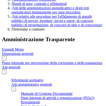
/
Bandi di gara, contratti e affidamenti
/
Atti delle amministrazioni aggiudicatrici e degli enti
aggiudicatori distintamente per ogni procedura
/
Atti relativi alle procedure per l'affidamento di appalti
pubblici di servizi, forniture, lavori e opere, di concorsi
pubblici di progettazione, di concorsi di idee e di concessioni
/
Determine a contrarre
Amministrazione Trasparente
Espandi Menu
Disposizioni generali
Piano triennale per prevenzione della corruzione e della trasparenza
Atti generali
Riferimenti normativi
Atti amministrativi generali
Manuale di Gestione Documentale
Piani integrati di attività e organizzazione (PIAO)
Regolamenti