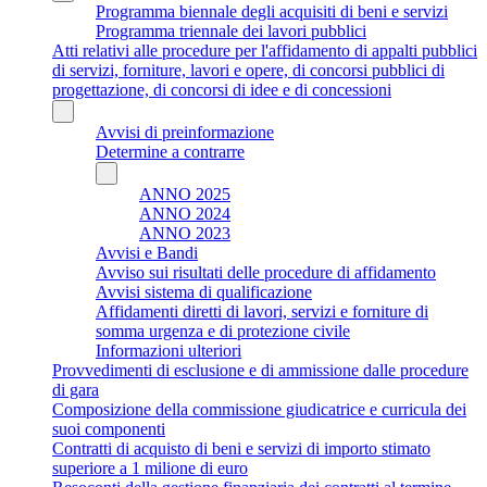
Programma biennale degli acquisiti di beni e servizi
Programma triennale dei lavori pubblici
Atti relativi alle procedure per l'affidamento di appalti pubblici
di servizi, forniture, lavori e opere, di concorsi pubblici di
progettazione, di concorsi di idee e di concessioni
Avvisi di preinformazione
Determine a contrarre
ANNO 2025
ANNO 2024
ANNO 2023
Avvisi e Bandi
Avviso sui risultati delle procedure di affidamento
Avvisi sistema di qualificazione
Affidamenti diretti di lavori, servizi e forniture di
somma urgenza e di protezione civile
Informazioni ulteriori
Provvedimenti di esclusione e di ammissione dalle procedure
di gara
Composizione della commissione giudicatrice e curricula dei
suoi componenti
Contratti di acquisto di beni e servizi di importo stimato
superiore a 1 milione di euro