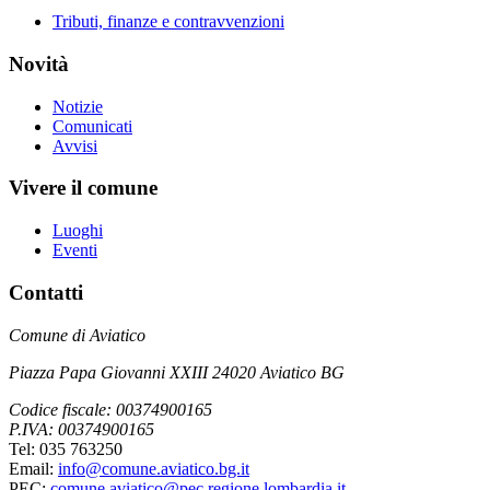
Tributi, finanze e contravvenzioni
Novità
Notizie
Comunicati
Avvisi
Vivere il comune
Luoghi
Eventi
Contatti
Comune di Aviatico
Piazza Papa Giovanni XXIII 24020 Aviatico BG
Codice fiscale: 00374900165
P.IVA: 00374900165
Tel: 035 763250
Email:
info@comune.aviatico.bg.it
PEC:
comune.aviatico@pec.regione.lombardia.it