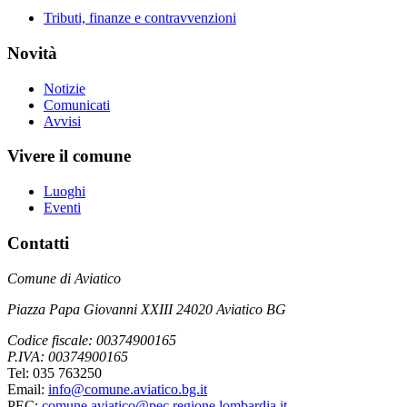
Tributi, finanze e contravvenzioni
Novità
Notizie
Comunicati
Avvisi
Vivere il comune
Luoghi
Eventi
Contatti
Comune di Aviatico
Piazza Papa Giovanni XXIII 24020 Aviatico BG
Codice fiscale: 00374900165
P.IVA: 00374900165
Tel: 035 763250
Email:
info@comune.aviatico.bg.it
PEC:
comune.aviatico@pec.regione.lombardia.it