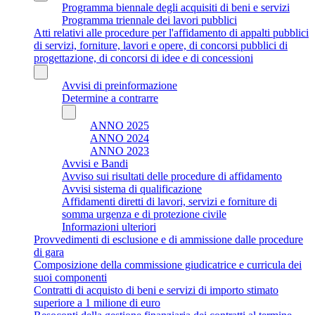
Programma biennale degli acquisiti di beni e servizi
Programma triennale dei lavori pubblici
Atti relativi alle procedure per l'affidamento di appalti pubblici
di servizi, forniture, lavori e opere, di concorsi pubblici di
progettazione, di concorsi di idee e di concessioni
Avvisi di preinformazione
Determine a contrarre
ANNO 2025
ANNO 2024
ANNO 2023
Avvisi e Bandi
Avviso sui risultati delle procedure di affidamento
Avvisi sistema di qualificazione
Affidamenti diretti di lavori, servizi e forniture di
somma urgenza e di protezione civile
Informazioni ulteriori
Provvedimenti di esclusione e di ammissione dalle procedure
di gara
Composizione della commissione giudicatrice e curricula dei
suoi componenti
Contratti di acquisto di beni e servizi di importo stimato
superiore a 1 milione di euro