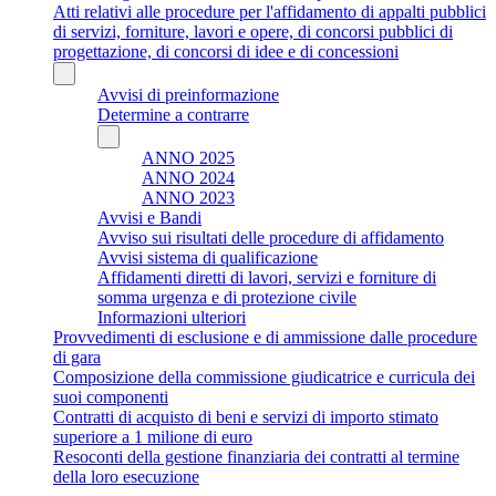
Atti relativi alle procedure per l'affidamento di appalti pubblici
di servizi, forniture, lavori e opere, di concorsi pubblici di
progettazione, di concorsi di idee e di concessioni
Avvisi di preinformazione
Determine a contrarre
ANNO 2025
ANNO 2024
ANNO 2023
Avvisi e Bandi
Avviso sui risultati delle procedure di affidamento
Avvisi sistema di qualificazione
Affidamenti diretti di lavori, servizi e forniture di
somma urgenza e di protezione civile
Informazioni ulteriori
Provvedimenti di esclusione e di ammissione dalle procedure
di gara
Composizione della commissione giudicatrice e curricula dei
suoi componenti
Contratti di acquisto di beni e servizi di importo stimato
superiore a 1 milione di euro
Resoconti della gestione finanziaria dei contratti al termine
della loro esecuzione