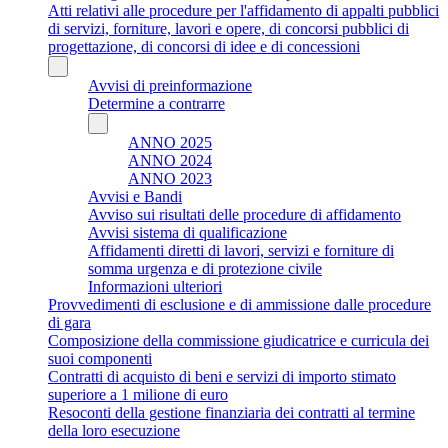
Atti relativi alle procedure per l'affidamento di appalti pubblici
di servizi, forniture, lavori e opere, di concorsi pubblici di
progettazione, di concorsi di idee e di concessioni
Avvisi di preinformazione
Determine a contrarre
ANNO 2025
ANNO 2024
ANNO 2023
Avvisi e Bandi
Avviso sui risultati delle procedure di affidamento
Avvisi sistema di qualificazione
Affidamenti diretti di lavori, servizi e forniture di
somma urgenza e di protezione civile
Informazioni ulteriori
Provvedimenti di esclusione e di ammissione dalle procedure
di gara
Composizione della commissione giudicatrice e curricula dei
suoi componenti
Contratti di acquisto di beni e servizi di importo stimato
superiore a 1 milione di euro
Resoconti della gestione finanziaria dei contratti al termine
della loro esecuzione