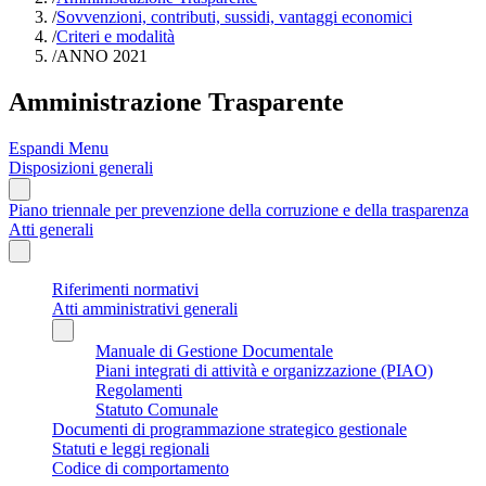
/
Sovvenzioni, contributi, sussidi, vantaggi economici
/
Criteri e modalità
/
ANNO 2021
Amministrazione Trasparente
Espandi Menu
Disposizioni generali
Piano triennale per prevenzione della corruzione e della trasparenza
Atti generali
Riferimenti normativi
Atti amministrativi generali
Manuale di Gestione Documentale
Piani integrati di attività e organizzazione (PIAO)
Regolamenti
Statuto Comunale
Documenti di programmazione strategico gestionale
Statuti e leggi regionali
Codice di comportamento